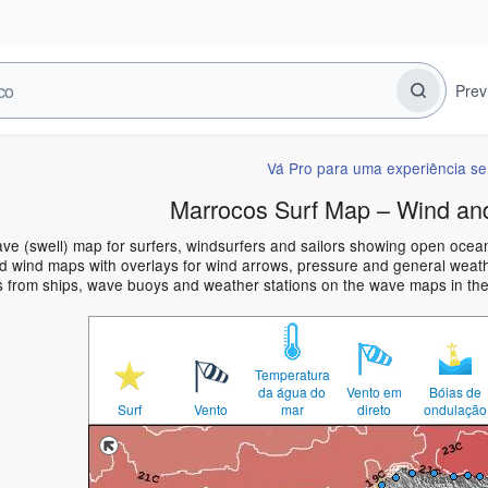
Prev
Vá Pro para uma experiência s
Marrocos Surf Map – Wind an
ve (swell) map for surfers, windsurfers and sailors showing open oce
 wind maps with overlays for wind arrows, pressure and general weather
s from ships, wave buoys and weather stations on the wave maps in th
Temperatura
da água do
Vento em
Bóias de
Surf
Vento
mar
direto
ondulação