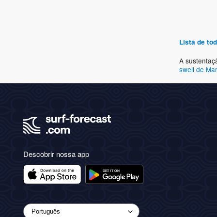
Lista de t
A sustentaç
swell de Ma
Descobrir nossa app