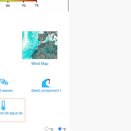
Wind Map
d waves
Swell component 1
ra da água do
°C
°F