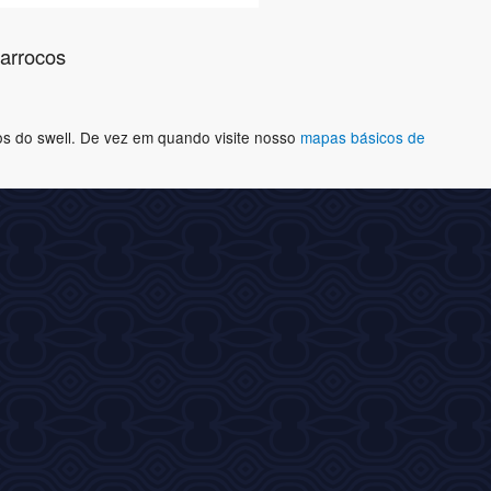
arrocos
os do swell. De vez em quando visite nosso
mapas básicos de