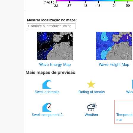
Mostrar localização no mapa:
Wave Energy Map
Wave Height Map
Mais mapas de previsão
Swell at breaks
Rating at breaks
Win
Swell component 2
Weather
Temperatu
mar