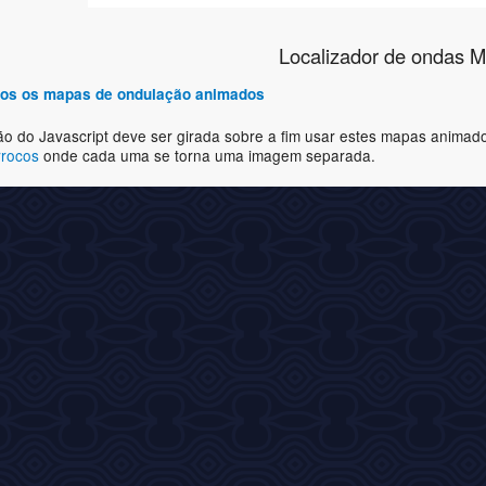
Localizador de ondas M
odos os mapas de ondulação animados
ão do Javascript deve ser girada sobre a fim usar estes mapas animad
rrocos
onde cada uma se torna uma imagem separada.