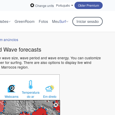
Obter Premium
Change units
isões
GreenRoom
Fotos
Meu
Surf
Iniciar sessão
em anúncios
d Wave forecasts
an wave size, wave period and wave energy. You can customize
 for surfing. There are also options to display live wind
e Marrocos region.
Temperatura
Webcams
do ar
Em direto