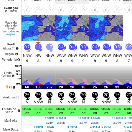
Avaliação
0
0
0
0
0
0
0
0
0
0
(10 max)
Mapa da
altura do
Swell
Ver todos os
mapas
Swell
0.7
1.1
1.7
0.4
0.4
0.3
0.4
0.4
0.5
0.5
Altura (
ft
)
Direção
NNW
NW
NNW
WNW
WNW
WNW
WNW
WNW
WNW
WN
Período
(s)
9
8
6
9
9
9
9
9
8
7
Onda
Gráfico
68
158
207
28
28
16
26
26
33
26
kJ
25
25
25
20
25
20
15
20
15
20
Vento (
mph
)
N
NNW
N
N
NNW
N
N
NNW
N
N
cross-
cross-
cross-
cross-
cross-
cross-
cross-
cross-
cross-
cross
Estado do
Vento
off
off
off
off
off
off
off
off
off
off
8:53PM
9:36AM
10:18PM
11:01AM
11:46PM
12:18
Maré Alta
2.24
m
2.21
m
2.17
m
2.27
m
2.24
m
2.44
2:29PM
3:08AM
3:53PM
4:33AM
5:25PM
5:57A
Maré Baixa
0.74
m
0.76
m
0.8
m
0.8
m
0.72
m
0.71