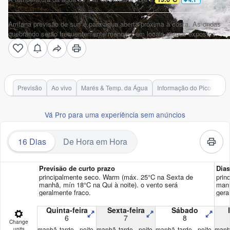
Arrifana previsão de surf é para água aberta próxima à costa. As ondas
quebrando serão frequentemente menores em locais menos expostos.
Previsão
Ao vivo
Marés & Temp. da Água
Informação do Pico
Vá Pro para uma experiência sem anúncios
16 Dias
De Hora em Hora
Previsão de curto prazo
Dia
principalmente seco. Warm (máx. 25°C na Sexta de
prin
manhã, mín 18°C na Qui à noite). o vento será
manh
geralmente fraco.
gera
Quinta-feira
Sexta-feira
Sábado
6
7
8
Change
manhã
tarde
noite
manhã
tarde
noite
manhã
tarde
noite
man
units