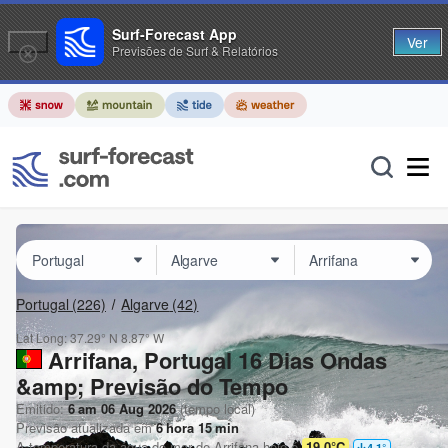
Surf-Forecast App
Ver
Previsões de Surf & Relatórios
Portugal
(226)
Algarve
(42)
Lat Long:
37.29° N
8.87° W
Arrifana, Portugal 16 Dias Ondas
&amp; Previsão do Tempo
Emitido:
6 am 06 Aug 2026
(tempo local)
Previsão atualizada em
6
hora
15
min
A temperatura da água do mar de
Arrifana
hoje é
19.0°C
4.1
°