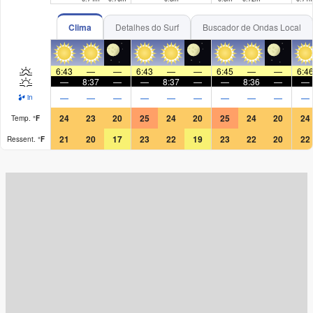
Clima
Detalhes do Surf
Buscador de Ondas Local
6:43
—
—
6:43
—
—
6:45
—
—
6:4
—
8:37
—
—
8:37
—
—
8:36
—
—
—
—
—
—
—
—
—
—
—
—
in
24
23
20
25
24
20
25
24
20
24
Temp.
°
F
21
20
17
23
22
19
23
22
20
22
Ressent.
°
F
Surf Rating (10 Max)
Ocean Swells (
ft
)
Wind Speed (
mph
)
Map Icons: