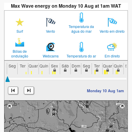
Max Wave energy on Monday 10 Aug at 1am WAT
Temperatura da
Surf
Vento
água do mar
Vento em direto
Bóias de
ondulação
Webcams
Temperatura do ar
Em direto
Seg
Ter
Quar
Quin
Sex
Sáb
Dom
Seg
Ter
Quar
Quin
Se
Monday 10 Aug 1am