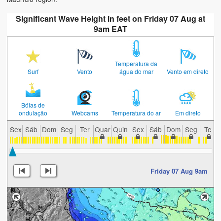
Significant Wave Height in feet on Friday 07 Aug at
9am EAT
Temperatura da
Surf
Vento
água do mar
Vento em direto
Bóias de
ondulação
Webcams
Temperatura do ar
Em direto
Sex
Sáb
Dom
Seg
Ter
Quar
Quin
Sex
Sáb
Dom
Seg
Ter
Friday 07 Aug 9am