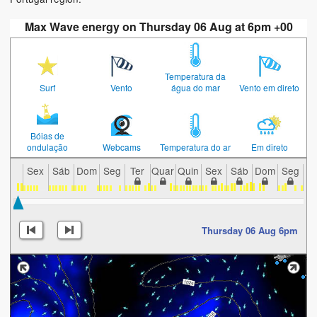
Max Wave energy on Thursday 06 Aug at 6pm +00
Temperatura da
Surf
Vento
água do mar
Vento em direto
Bóias de
ondulação
Webcams
Temperatura do ar
Em direto
Sex
Sáb
Dom
Seg
Ter
Quar
Quin
Sex
Sáb
Dom
Seg
T
Thursday 06 Aug 6pm