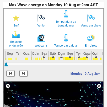
Max Wave energy on Monday 10 Aug at 2am AST
Temperatura da
Surf
Vento
água do mar
Vento em direto
Bóias de
ondulação
Webcams
Temperatura do ar
Em direto
Seg
Ter
Quar
Quin
Sex
Sáb
Dom
Seg
Ter
Quar
Quin
Se
Monday 10 Aug 2am