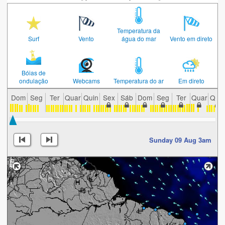
Temperatura da
Surf
Vento
água do mar
Vento em direto
Bóias de
ondulação
Webcams
Temperatura do ar
Em direto
Dom
Seg
Ter
Quar
Quin
Sex
Sáb
Dom
Seg
Ter
Quar
Quin
Sunday 09 Aug 3am