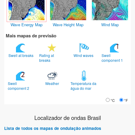
Wave Energy Map
Wave Height Map
Wind Map
Mais mapas de previsão
Swell at breaks
Rating at
Wind waves
Swell
breaks
component 1
Swell
Weather
Temperatura da
component 2
água do mar
°C
°F
Localizador de ondas Brasil
Lista de todos os mapas de ondulação animados