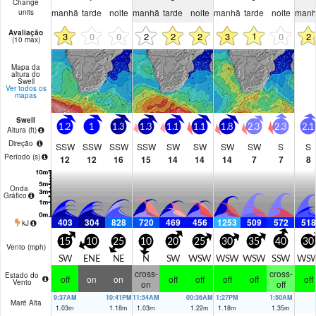
Change
manhã
tarde
noite
manhã
tarde
noite
manhã
tarde
noite
man
units
Avaliação
1
3
0
0
2
2
2
3
0
2
(10 max)
Mapa da
altura do
Swell
Ver todos os
mapas
Swell
1.2
1
1.3
1.3
1.1
1.1
1.8
2.3
2.3
2.1
Altura (
ft
)
Direção
SSW
SSW
SSW
SSW
SW
SW
SW
SW
S
S
Período
(s)
12
12
16
15
14
14
14
7
7
8
Onda
Gráfico
403
304
828
720
469
456
1253
509
572
518
kJ
15
10
25
10
20
25
30
35
40
30
Vento (
mph
)
SW
ENE
NE
N
SW
WSW
WSW
WSW
SSW
WS
cross-
cross-
Estado do
off
on
on
off
off
off
off
off
Vento
on
off
9:37AM
10:41PM
11:54AM
00:36AM
1:27PM
1:50AM
Maré Alta
1.03
m
1.18
m
1.03
m
1.22
m
1.18
m
1.35
m