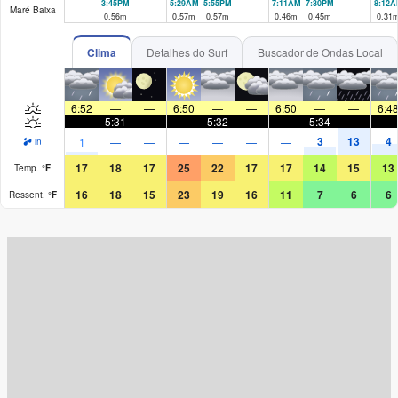
3:45PM
5:29AM
5:55PM
7:11AM
7:30PM
8:12A
Maré Baixa
0.56
m
0.57
m
0.57
m
0.46
m
0.45
m
0.31
Clima
Detalhes do Surf
Buscador de Ondas Local
6:52
—
—
6:50
—
—
6:50
—
—
6:4
—
5:31
—
—
5:32
—
—
5:34
—
—
3
13
4
1
—
—
—
—
—
—
in
17
18
17
25
22
17
17
14
15
13
Temp.
°
F
16
18
15
23
19
16
11
7
6
6
Ressent.
°
F
Surf Rating (10 Max)
Ocean Swells (
ft
)
Wind Speed (
mph
)
Map Icons: