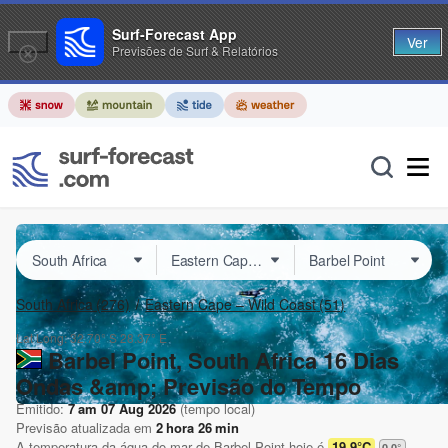
Surf-Forecast App
Ver
Previsões de Surf & Relatórios
South Africa
(276)
Eastern Cape – Wild Coast
(51)
Lat Long:
32.70° S
28.37° E
Barbel Point, South Africa 16 Dias
Ondas &amp; Previsão do Tempo
Emitido:
7 am 07 Aug 2026
(tempo local)
Previsão atualizada em
2
hora
26
min
A temperatura da água do mar de
Barbel Point
hoje é
19.9°C
0.0
°