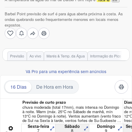
Barbel Point previsão de surf é para água aberta próxima à costa. As
ondas quebrando serão frequentemente menores em locais menos
expostos.
Previsão
Ao vivo
Marés & Temp. da Água
Informação do Pico
Vá Pro para uma experiência sem anúncios
16 Dias
De Hora em Hora
Previsão de curto prazo
Dia
chuva moderada (total 17mm), mais intensa no Domingo
chuv
à noite. Warm (máx. 25°C no Sábado de manhã, mín
de m
13°C no Domingo à noite). Ventos aumentam (vento fraco
12°C
de Sul na Sexta à tarde, ventos fortes de Su-Sudoeste no
fres
Domingo à noite).
frac
Sexta-feira
Sábado
Domingo
Se
7
8
9