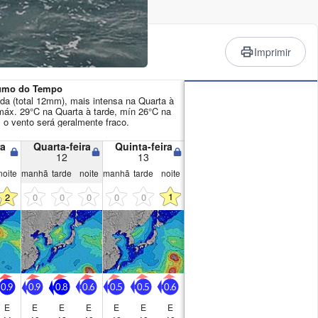
em anúncios
Imprimir
sumo do Tempo
a (total 12mm), mais intensa na Quarta à
máx. 29°C na Quarta à tarde, mín 26°C na
. o vento será geralmente fraco.
ra
Quarta-feira
Quinta-feira
12
13
noite
manhã
tarde
noite
manhã
tarde
noite
1
2
0
0
0
0
0
0.9
0.9
0.8
0.6
0.5
0.5
0.6
E
E
E
E
E
E
E