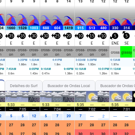
0
9
9
9
8
8
14
13
12
12
12
12
04
1660
1528
1003
688
604
1419
915
513
480
330
314
5
35
35
30
30
25
20
10
15
10
5
5
E
E
E
E
E
E
E
E
E
E
ENE
SE
ss-
cross-
cross-
cross-
cross-
cross-
cross-
cross-
cross-
cross-
c
cross
glassy
n
on
on
on
on
on
on
on
on
on
03AM
3:25PM
1:32AM
4:41PM
3:02AM
5:29PM
4:13AM
6
2
m
1.66
m
1.8
m
1.8
m
1.86
m
1.93
m
1.97
m
3PM
7:45AM
8:05PM
9:10AM
9:49PM
10:18AM
10:51PM
11:12AM
1
3
m
0.6
m
1.43
m
0.47
m
1.38
m
0.32
m
1.26
m
0.18
m
Detalhes do Surf
Buscador de Ondas Local
Buscador de Ondas 
—
5:33
—
—
5:33
—
—
5:35
—
—
5:35
—
—
—
7:05
—
—
7:04
—
—
7:02
—
—
7:01
2
5
5
12
5
7
20
7
—
2
—
—
7
27
28
27
28
28
27
27
28
27
28
28
6
26
27
26
28
29
28
30
31
30
32
32