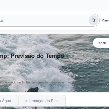
Prev
mp; Previsão do Tempo
das quebrando serão frequentemente menores em locais menos expostos.
a Água
Informação do Pico