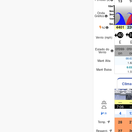
13
1
Onda
Gráfico
4401
22
kJ
40
3
Vento (
mph
)
E
cross-
cro
Estado do
Vento
on
o
00:
Maré Alta
1.8
6:0
Maré Baixa
1.3
Clima
—
7:06
4
1
in
28
2
Temp.
°
F
27
2
Ressent.
°
F