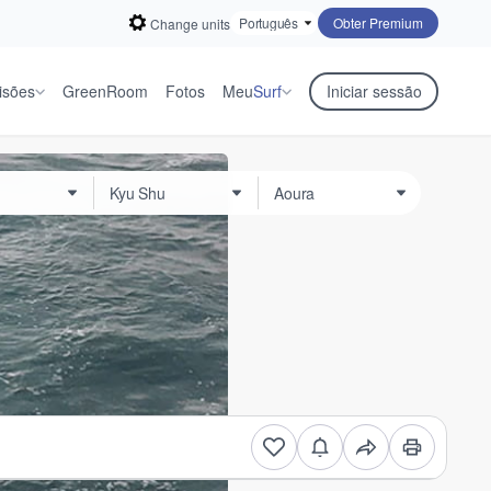
Obter Premium
Change units
isões
GreenRoom
Fotos
Meu
Surf
Iniciar sessão