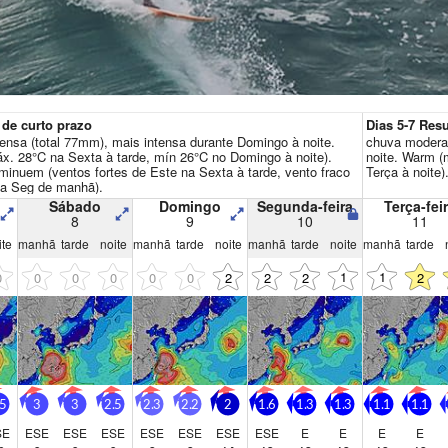
Vá Pro para uma experiência s
De Hora em Hora
 de curto prazo
Dias 5-7 Re
ensa (total 77mm), mais intensa durante Domingo à noite.
chuva moderad
. 28°C na Sexta à tarde, mín 26°C no Domingo à noite).
noite. Warm (
minuem (ventos fortes de Este na Sexta à tarde, vento fraco
Terça à noite)
na Seg de manhã).
Sábado
Domingo
Segunda-feira
Terça-fei
8
9
10
11
ite
manhã
tarde
noite
manhã
tarde
noite
manhã
tarde
noite
manhã
tarde
1
1
0
0
0
0
0
0
2
2
2
2
.5
3
3
2.5
2.3
2.2
2
1.6
1.3
1.3
1.1
1.1
SE
ESE
ESE
ESE
ESE
ESE
ESE
ESE
E
E
E
E