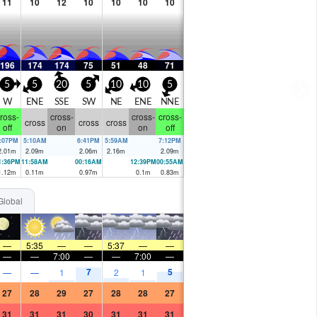
11
10
12
10
10
10
10
196
174
174
75
51
48
71
5
5
20
5
10
10
5
W
ENE
SSE
SW
NE
ENE
NNE
ross-
cross-
cross-
cross-
cross
cross
cross
off
on
on
off
:07PM
5:10AM
6:41PM
5:59AM
7:12PM
2.01
m
2.09
m
2.06
m
2.16
m
2.09
m
1:36PM
11:58AM
00:16AM
12:39PM
00:55AM
1.12
m
0.11
m
0.97
m
0.1
m
0.83
m
Global
—
5:35
—
—
5:37
—
—
—
—
7:00
—
—
7:00
—
7
5
—
—
1
2
1
27
28
29
27
28
28
27
31
31
31
30
31
31
31