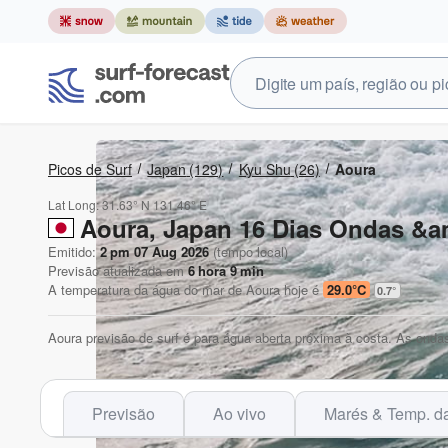
Picos de Surf
Japan
(129)
Kyu Shu
(26)
Aoura
Lat Long:
31.63° N
131.46° E
Aoura, Japan 16 Dias Ondas &a
Emitido:
2 pm 07 Aug 2026
(tempo local)
Previsão atualizada em
6
hora
9
min
A temperatura da água do mar de
Aoura
hoje é
29.0°C
0.7
°
Aoura previsão de surf é para água aberta próxima à costa. As on
Previsão
Ao vivo
Marés & Temp. d