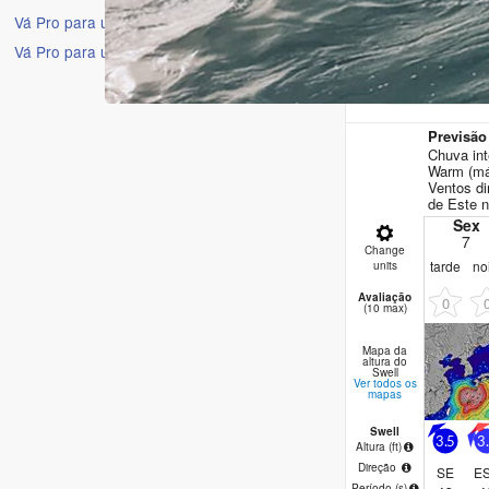
Vá Pro para uma experiência sem anúncios
Vá Pro para uma experiência sem anúncios
16 Dias
Previsão
Chuva int
Warm (máx
Ventos di
de Este 
Sex
7
Change
tarde
no
units
Avaliação
0
(10 max)
Mapa da
altura do
Swell
Ver todos os
mapas
Swell
3.5
3
Altura (
ft
)
Direção
SE
E
Período
(s)