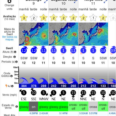
9
10
11
Change
manhã
tarde
noite
manhã
tarde
noite
manhã
tarde
noite
man
units
Avaliação
1
3
2
3
2
2
2
2
2
0
(10 max)
Mapa da
altura do
Swell
Ver todos os
mapas
Swell
1.2
1.2
1.1
1.1
1
1.1
1
1
0.8
0.9
Altura (
ft
)
Direção
SSW
SSW
S
S
S
S
S
S
SSW
SS
Período
(s)
12
12
11
10
10
10
10
10
11
10
Onda
Gráfico
384
378
289
242
190
260
212
212
133
180
kJ
5
10
5
5
5
15
15
15
10
10
Vento (
mph
)
ESE
SSE
WNW
NE
NE
N
NNE
NE
N
NE
cross-
cross-
cross-
Estado do
glassy
on
glassy
glassy
glassy
cross
cros
Vento
off
off
off
4:29PM
2:42AM
5:14PM
3:52AM
5:51PM
4:49A
Maré Alta