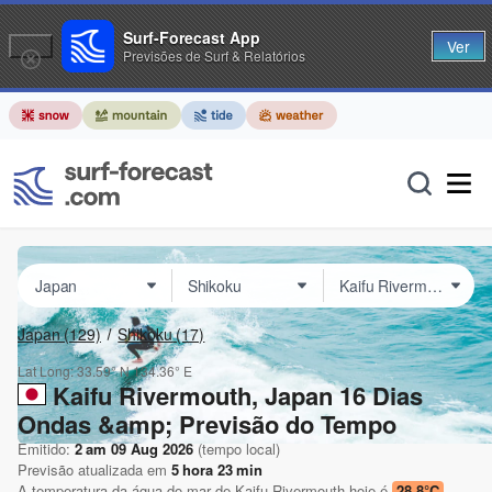
Surf-Forecast App
Ver
Previsões de Surf & Relatórios
Japan
(129)
Shikoku
(17)
Lat Long:
33.59° N
134.36° E
Kaifu Rivermouth, Japan 16 Dias
Ondas &amp; Previsão do Tempo
Emitido:
2 am 09 Aug 2026
(tempo local)
Previsão atualizada em
5
hora
23
min
A temperatura da água do mar de
Kaifu Rivermouth
hoje é
28.8°C