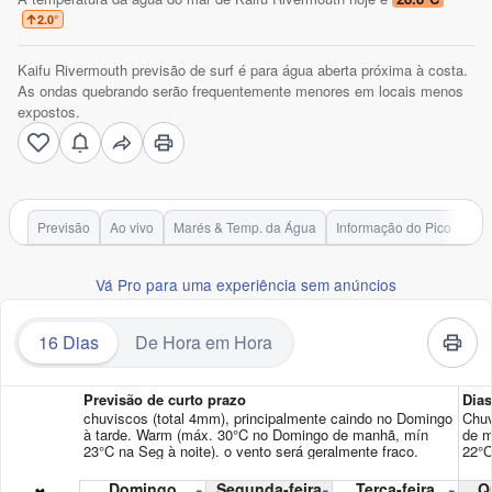
2.0
°
Kaifu Rivermouth previsão de surf é para água aberta próxima à costa.
As ondas quebrando serão frequentemente menores em locais menos
expostos.
Previsão
Ao vivo
Marés & Temp. da Água
Informação do Pico
Vá Pro para uma experiência sem anúncios
16 Dias
De Hora em Hora
Previsão de curto prazo
Dia
chuviscos (total 4mm), principalmente caindo no Domingo
Chuv
à tarde. Warm (máx. 30°C no Domingo de manhã, mín
de m
23°C na Seg à noite). o vento será geralmente fraco.
22°C
Domingo
Segunda-feira
Terça-feira
Qu