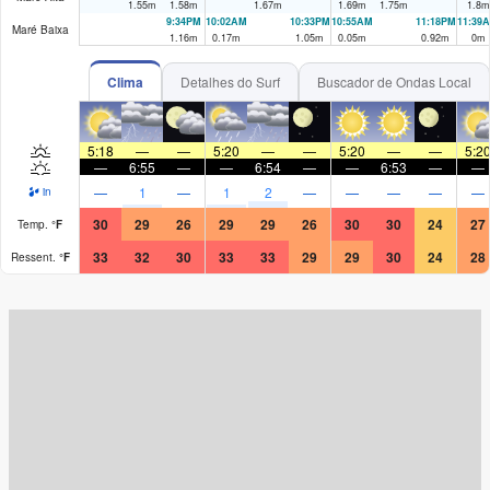
1.55
m
1.58
m
1.67
m
1.69
m
1.75
m
1.8
m
9:34PM
10:02AM
10:33PM
10:55AM
11:18PM
11:39
Maré Baixa
1.16
m
0.17
m
1.05
m
0.05
m
0.92
m
0
m
Clima
Detalhes do Surf
Buscador de Ondas Local
5:18
—
—
5:20
—
—
5:20
—
—
5:2
—
6:55
—
—
6:54
—
—
6:53
—
—
—
1
—
1
2
—
—
—
—
—
in
30
29
26
29
29
26
30
30
24
27
Temp.
°
F
33
32
30
33
33
29
29
30
24
28
Ressent.
°
F
Surf Rating (10 Max)
Ocean Swells (
ft
)
Wind Speed (
mph
)
Map Icons: