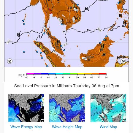
Sea Level Pressure in Millibars Thursday 06 Aug at 7pm
Wave Energy Map
Wave Height Map
Wind Map