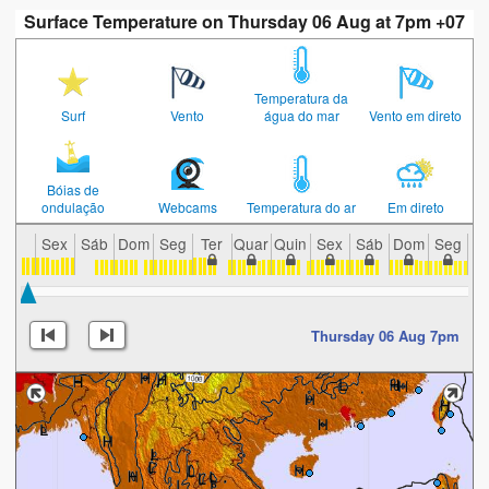
Surface Temperature on Thursday 06 Aug at 7pm +07
Temperatura da
Surf
Vento
água do mar
Vento em direto
Bóias de
ondulação
Webcams
Temperatura do ar
Em direto
Sex
Sáb
Dom
Seg
Ter
Quar
Quin
Sex
Sáb
Dom
Seg
T
Thursday 06 Aug 7pm