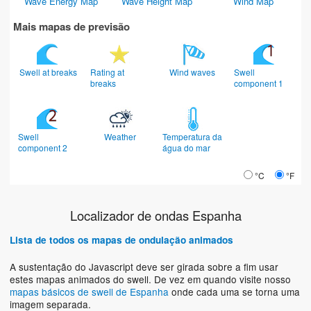
Wave Energy Map
Wave Height Map
Wind Map
Mais mapas de previsão
Swell at breaks
Rating at
Wind waves
Swell
breaks
component 1
Swell
Weather
Temperatura da
component 2
água do mar
°C
°F
Localizador de ondas Espanha
Lista de todos os mapas de ondulação animados
A sustentação do Javascript deve ser girada sobre a fim usar
estes mapas animados do swell. De vez em quando visite nosso
mapas básicos de swell de Espanha
onde cada uma se torna uma
imagem separada.