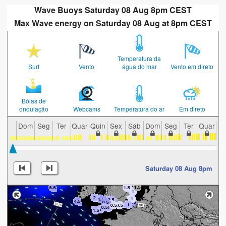
Wave Buoys Saturday 08 Aug 8pm CEST
Max Wave energy on Saturday 08 Aug at 8pm CEST
Temperatura da
Surf
Vento
água do mar
Vento em direto
Bóias de
ondulação
Webcams
Temperatura do ar
Em direto
Dom
Seg
Ter
Quar
Quin
Sex
Sáb
Dom
Seg
Ter
Quar
Qu
Saturday 08 Aug 8pm