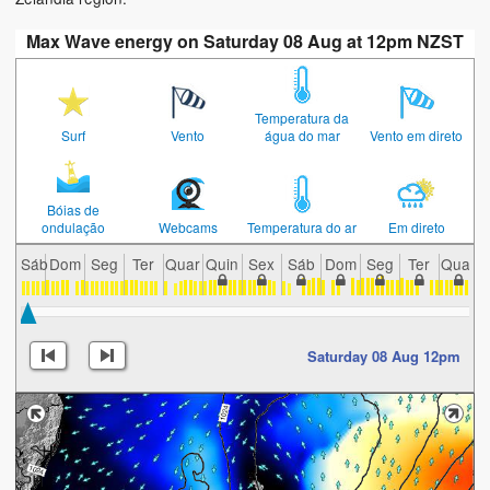
Max Wave energy on Saturday 08 Aug at 12pm NZST
Temperatura da
Surf
Vento
água do mar
Vento em direto
Bóias de
ondulação
Webcams
Temperatura do ar
Em direto
Sáb
Dom
Seg
Ter
Quar
Quin
Sex
Sáb
Dom
Seg
Ter
Quar
Q
Saturday 08 Aug 12pm