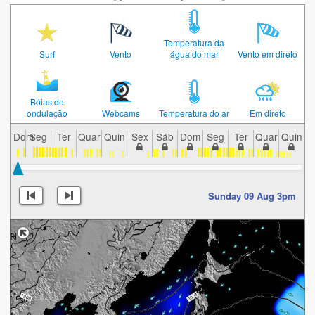
Temperatura da
Surf
Vento
água do mar
Vento em direto
Bóias de
ondulação
Webcams
Temperatura do ar
Em direto
Dom
Seg
Ter
Quar
Quin
Sex
Sáb
Dom
Seg
Ter
Quar
Quin
S
Sunday 09 Aug 3pm