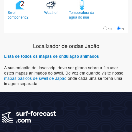
Swell
Weather
Temperatura da
component 2
água do mar
°C
°F
Localizador de ondas Japão
Lista de todos os mapas de ondulação animados
A sustentação do Javascript deve ser girada sobre a fim usar
estes mapas animados do swell. De vez em quando visite nosso
mapas básicos de swell de Japão
onde cada uma se torna uma
imagem separada.