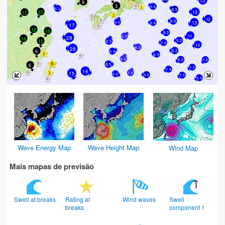
13
9
3
5.6
6.2
8.5
22
13
12
12
8.9
13
6.6
6.6
17
12
16
8.2
11
6.2
28
16
12
9.2
8.5
7.9
10
6.2
28
9
8.2
6.9
6.9
6.6
8.2
7.2
8.5
6
7.2
7.9
16
15
7.5
6.6
5.2
7.5
5.9
Wave Energy Map
Wave Height Map
Wind Map
Mais mapas de previsão
Swell at breaks
Rating at
Wind waves
Swell
breaks
component 1