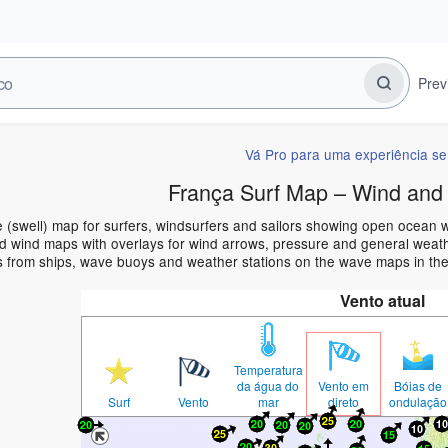
Prev
Vá Pro para uma experiência s
França Surf Map – Wind and
 (swell) map for surfers, windsurfers and sailors showing open ocean
 wind maps with overlays for wind arrows, pressure and general weather
s from ships, wave buoys and weather stations on the wave maps in the
Vento atual
Temperatura
da água do
Vento em
Bóias de
Surf
Vento
mar
direto
ondulação