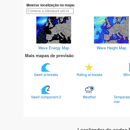
Mostrar localização no mapa:
Wave Energy Map
Wave Height Map
Mais mapas de previsão
Swell at breaks
Rating at breaks
Win
Swell component 2
Weather
Temperatu
mar
Localizador de ondas 