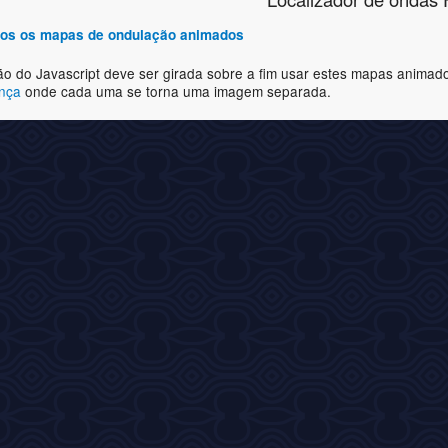
odos os mapas de ondulação animados
ão do Javascript deve ser girada sobre a fim usar estes mapas animad
ança
onde cada uma se torna uma imagem separada.