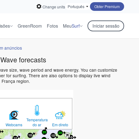
Obter Premium
Change units
isões
GreenRoom
Fotos
Meu
Surf
Iniciar sessão
em anúncios
 Wave forecasts
 wave size, wave period and wave energy. You can customize
 for surfing. There are also options to display live wind
 França region.
Temperatura
Webcams
do ar
Em direto