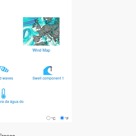
Wind Map
d waves
Swell component 1
ra da água do
°C
°F
França