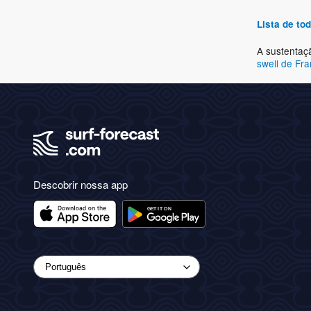
Lista de t
A sustentaç
swell de Fr
Descobrir nossa app