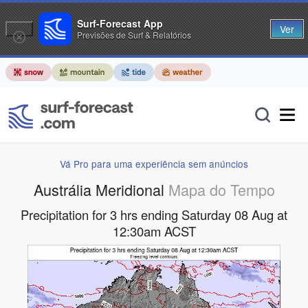
Surf-Forecast App
Ver
Previsões de Surf & Relatórios
Vá Pro para uma experiência sem anúncios
Austrália Meridional
Mapa do Tempo
Precipitation for 3 hrs ending Saturday 08 Aug at
12:30am ACST