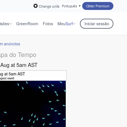
Obter Premium
Change units
isões
GreenRoom
Fotos
Meu
Surf
Iniciar sessão
em anúncios
pa do Tempo
 Aug at 5am AST