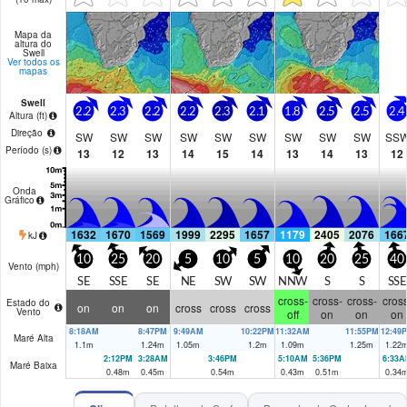
Mapa da
altura do
Swell
Ver todos os
mapas
Swell
2.2
2.3
2.2
2.2
2.3
2.1
1.8
2.5
2.5
2.4
Altura (
ft
)
Direção
SW
SW
SW
SW
SW
SW
SW
SW
SW
SS
Período
(s)
13
12
13
14
15
14
13
14
13
12
Onda
Gráfico
1632
1670
1569
1999
2295
1657
1179
2405
2076
166
kJ
10
25
20
5
10
5
10
20
25
40
Vento (
mph
)
SE
SSE
SE
NE
SW
SW
NNW
S
S
SSE
cross-
cross-
cross-
cross
Estado do
on
on
on
cross
cross
cross
Vento
off
on
on
on
8:18AM
8:47PM
9:49AM
10:22PM
11:32AM
11:55PM
12:49
Maré Alta
1.1
m
1.24
m
1.05
m
1.2
m
1.09
m
1.25
m
1.22
2:12PM
3:28AM
3:46PM
5:10AM
5:36PM
6:33A
Maré Baixa
0.48
m
0.45
m
0.54
m
0.43
m
0.51
m
0.34