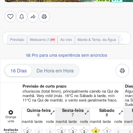
Previsão
Webcams (1)
Ao vivo
Marés & Temp. da Água
Inform
Vá Pro para uma experiência sem anúncios
16 Dias
De Hora em Hora
Previsão de curto prazo
Dia
chuviscos (total 6mm), principalmente caindo na Qui de
Algu
manhã. Very mild (máx. 16°C no Sábado à tarde, mín
manh
11°C na Qui de manhã). o vento será geralmente fraco.
na S
Sude
Quinta-feira
Sexta-feira
Sábado
6
7
8
Change
manhã
tarde
noite
manhã
tarde
noite
manhã
tarde
noite
man
units
Avaliação
4
1
2
0
0
3
3
3
0
0
(10 max)