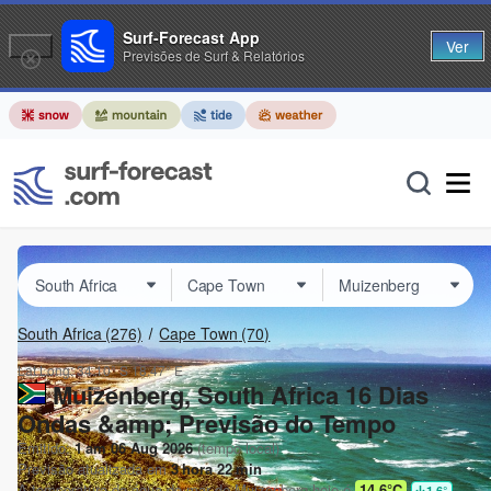
Surf-Forecast App
Ver
Previsões de Surf & Relatórios
South Africa
(276)
Cape Town
(70)
Lat Long:
34.10° S
18.47° E
Muizenberg, South Africa 16 Dias
Ondas &amp; Previsão do Tempo
Emitido:
1 am 06 Aug 2026
(tempo local)
Previsão atualizada em
3
hora
22
min
A temperatura da água do mar de
Muizenberg
hoje é
14.6°C
1.6
°