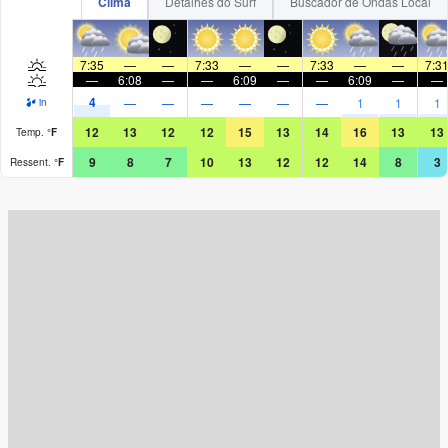
Clima
Detalhes do Surf
Buscador de Ondas Local
7:35
—
—
7:33
—
—
7:33
—
—
7:3
—
6:08
—
—
6:09
—
—
6:09
—
—
4
—
—
—
—
—
—
1
1
1
in
12
13
12
12
15
13
14
16
13
13
Temp.
°
F
9
8
7
10
13
12
12
14
8
3
Ressent.
°
F
Surf Rating (10 Max)
Ocean Swells (
ft
)
Wind Speed (
mph
)
Map Icons: