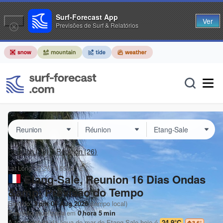
Surf-Forecast App
Ver
Previsões de Surf & Relatórios
Reunion
(26)
Réunion
(26)
Lat Long:
21.26° S
55.34° E
Etang-Sale, Reunion 16 Dias Ondas
&amp; Previsão do Tempo
Emitido:
3 pm 06 Aug 2026
(tempo local)
Previsão atualizada em
0
hora
5
min
A temperatura da água do mar de
Etang-Sale
hoje é
24.9°C
3.6
°