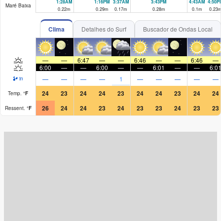
1:28AM
1:16PM
3:37AM
3:43PM
4:43AM
4:50P
Maré Baixa
0.22
m
0.29
m
0.17
m
0.28
m
0.1
m
0.23
Clima
Detalhes do Surf
Buscador de Ondas Local
—
—
6:47
—
—
6:46
—
—
6:46
—
6:00
—
—
6:00
—
—
6:01
—
—
6:0
—
—
—
—
1
—
—
—
—
—
in
24
23
24
24
23
24
24
23
24
24
Temp.
°
F
26
24
24
23
24
23
23
24
23
23
Ressent.
°
F
Surf Rating (10 Max)
Ocean Swells (
ft
)
Wind Speed (
mph
)
Map Icons: