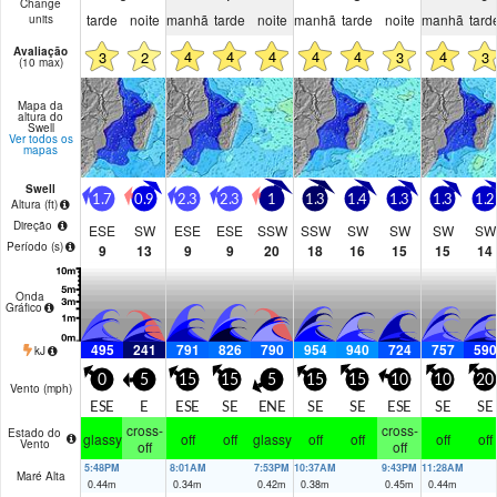
Change
tarde
noite
manhã
tarde
noite
manhã
tarde
noite
manhã
tard
units
Avaliação
4
4
4
4
4
4
3
2
3
3
(10 max)
Mapa da
altura do
Swell
Ver todos os
mapas
Swell
1.7
0.9
2.3
2.3
1
1.3
1.4
1.3
1.3
1.2
Altura (
ft
)
Direção
ESE
SW
ESE
ESE
SSW
SSW
SW
SW
SW
SW
Período
(s)
9
13
9
9
20
18
16
15
15
14
Onda
Gráfico
495
241
791
826
790
954
940
724
757
590
kJ
0
5
15
15
5
15
15
10
10
20
Vento (
mph
)
ESE
E
ESE
SE
ENE
SE
SE
ESE
SE
SE
cross-
cross-
Estado do
glassy
off
off
glassy
off
off
off
off
Vento
off
off
5:48PM
8:01AM
7:53PM
10:37AM
9:43PM
11:28AM
Maré Alta
0.44
m
0.34
m
0.42
m
0.38
m
0.45
m
0.44
m