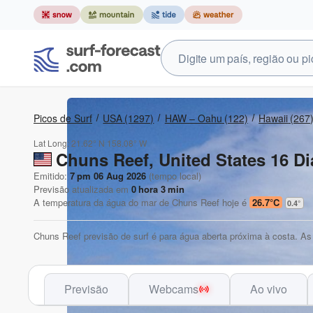
Picos de Surf
USA
(1297)
HAW – Oahu
(122)
Hawaii
(267
Lat Long:
21.62° N
158.08° W
Chuns Reef, United States 16 
Emitido:
7 pm 06 Aug 2026
(tempo local)
Previsão atualizada em
0
hora
3
min
A temperatura da água do mar de
Chuns Reef
hoje é
26.7°C
0.4
°
Chuns Reef previsão de surf é para água aberta próxima à costa. 
Previsão
Webcams
Ao vivo