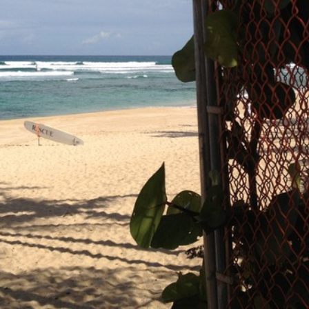
Vá Pro para uma experiência s
De Hora em Hora
 de curto prazo
Dias 5-7 Resumo 
mente seco. Warm (máx. 27°C na Sexta à tarde, mín
principalmente sec
ui à noite). o vento será geralmente fraco.
manhã, mín 24°C na T
geralmente fraco.
Sexta-feira
Sábado
Domingo
Segunda-feira
7
8
9
10
nhã
tarde
noite
manhã
tarde
noite
manhã
tarde
noite
manhã
tarde
noite
m
1
1
1
1
1
0
0
0
0
0
0
2
.9
1.1
0.4
1.4
1.5
1.9
1.7
1.6
1.9
2
1.5
1.7
NE
ENE
NE
ENE
E
ENE
ENE
ENE
ENE
E
E
E