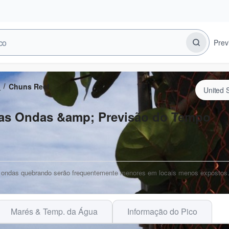
Prev
)
Chuns Reef
Dias Ondas &amp; Previsão do Tempo
As ondas quebrando serão frequentemente menores em locais menos expostos
Marés & Temp. da Água
Informação do Pico