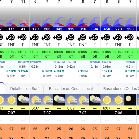
7
7
11
6
7
7
7
8
7
8
8
7
7
111
41
170
206
342
319
316
394
458
273
298
0
20
20
25
20
25
25
25
25
20
20
20
NE
ENE
E
ENE
ENE
E
ENE
ENE
E
E
ENE
E
ss-
cross-
cross-
cross-
cross-
cross-
cross-
cross-
cross-
cross-
cross-
cross-
c
ff
off
off
off
off
off
off
off
off
off
off
off
22AM
10:33PM
12:18PM
11:57PM
1:07PM
00:58AM
1:52PM
1:49AM
4
m
0.15
m
0.58
m
0.16
m
0.62
m
0.18
m
0.63
m
0.21
m
6:18PM
3:12AM
6:56PM
4:18AM
7:30PM
5:17AM
8:01PM
6
0.12
m
0
m
0.09
m
-0.01
m
0.06
m
-0.03
m
0.05
m
Detalhes do Surf
Buscador de Ondas Local
Buscador de Ondas 
07
—
—
6:07
—
—
6:07
—
—
6:07
—
—
—
7:07
—
—
7:07
—
—
7:07
—
—
7:06
—
—
—
—
—
—
—
—
—
—
—
—
—
6
27
25
26
27
25
26
26
25
27
27
26
6
27
25
25
27
25
26
26
25
28
27
27