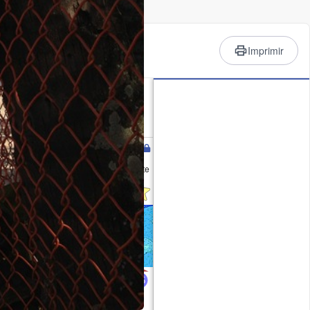
em anúncios
Imprimir
do Tempo
o. Warm (máx. 27°C na Segunda de
erça à noite). o vento será
Terça-feira
Quarta-feira
11
12
anhã
tarde
noite
manhã
tarde
noite
1
1
1
1
1
0
1.5
1.5
1.5
1.5
1.4
1.5
E
E
E
E
ENE
E