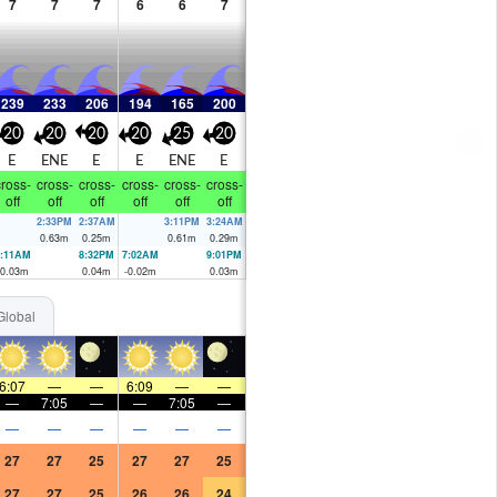
7
7
7
6
6
7
239
233
206
194
165
200
20
20
20
20
25
20
E
ENE
E
E
ENE
E
ross-
cross-
cross-
cross-
cross-
cross-
off
off
off
off
off
off
2:33PM
2:37AM
3:11PM
3:24AM
0.63
m
0.25
m
0.61
m
0.29
m
:11AM
8:32PM
7:02AM
9:01PM
-0.03
m
0.04
m
-0.02
m
0.03
m
Global
6:07
—
—
6:09
—
—
—
7:05
—
—
7:05
—
—
—
—
—
—
—
27
27
25
27
27
25
27
27
25
26
26
24