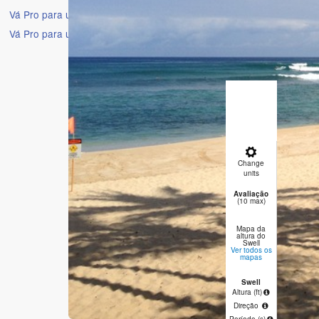
Vá Pro para uma experiência sem anúncios
Vá Pro para uma experiência sem anúncios
16 Dias
Previsão
principal
25°C na Q
Change
noite
ma
units
Avaliação
1
(10 max)
Mapa da
altura do
Swell
Ver todos os
mapas
Swell
1
0
Altura (
ft
)
Direção
ENE
E
Período
(s)