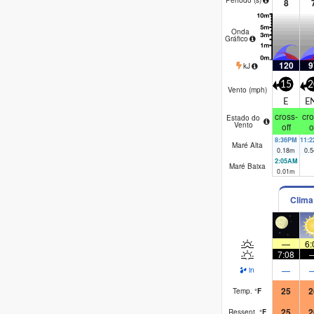
8
Onda
Gráfico
120
9
kJ
15
2
Vento (
mph
)
E
E
cross-
cro
Estado do
Vento
off
o
8:36PM
11:
Maré Alta
0.18
m
0.5
2:05AM
Maré Baixa
0.01
m
Clima
—
6:
7:08
—
in
25
2
Temp.
°
F
25
2
Ressent.
°
F