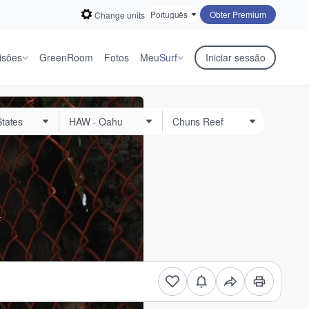
Obter Premium
Change units
isões
GreenRoom
Fotos
Meu
Surf
Iniciar sessão
.