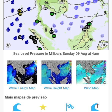
10
5.2
9.8
9.5
8.5
4.9
9.5
5.6
6.9
6.2
4.6
4.3
5.9
4.6
5.9
7.2
4.3
2.6
3.6
6.6
7.2
4.6
2.3
6.6
7.5
7.5
Sea Level Pressure in Millibars Sunday 09 Aug at 4am
Wave Energy Map
Wave Height Map
Wind Map
Mais mapas de previsão