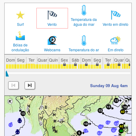
Temperatura da
Surf
Vento
água do mar
Vento em direto
Bóias de
ondulação
Webcams
Temperatura do ar
Em direto
Dom
Seg
Ter
Quar
Quin
Sex
Sáb
Dom
Seg
Ter
Quar
Quin
Sunday 09 Aug 4am
3.6
7.2
9.8
7.2
10
12
7.5
4.6
9.2