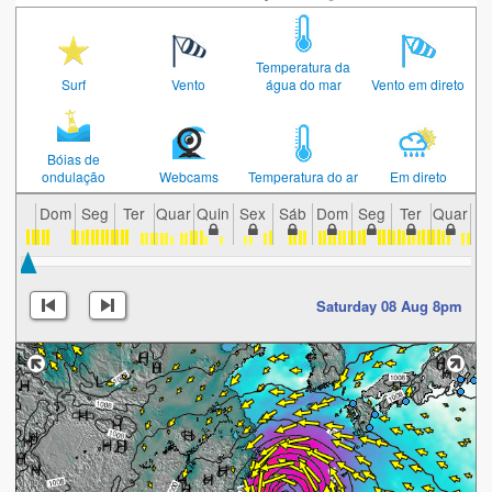
Temperatura da
Surf
Vento
água do mar
Vento em direto
Bóias de
ondulação
Webcams
Temperatura do ar
Em direto
Dom
Seg
Ter
Quar
Quin
Sex
Sáb
Dom
Seg
Ter
Quar
Qu
Saturday 08 Aug 8pm