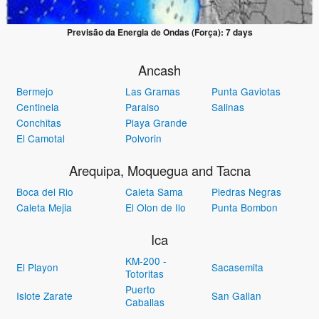
Previsão da Energia de Ondas (Força): 7 days
Ancash
Bermejo
Las Gramas
Punta Gaviotas
Centinela
Paraiso
Salinas
Conchitas
Playa Grande
El Camotal
Polvorin
Arequipa, Moquegua and Tacna
Boca del Rio
Caleta Sama
Piedras Negras
Caleta Mejia
El Olon de Ilo
Punta Bombon
Ica
KM-200 -
El Playon
Sacasemita
Totoritas
Puerto
Islote Zarate
San Gallan
Caballas