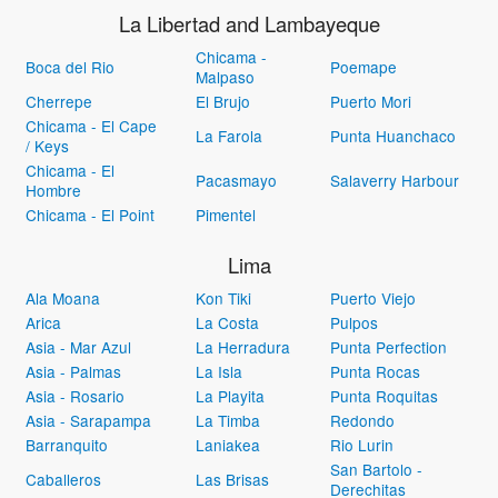
La Libertad and Lambayeque
Chicama -
Boca del Rio
Poemape
Malpaso
Cherrepe
El Brujo
Puerto Mori
Chicama - El Cape
La Farola
Punta Huanchaco
/ Keys
Chicama - El
Pacasmayo
Salaverry Harbour
Hombre
Chicama - El Point
Pimentel
Lima
Ala Moana
Kon Tiki
Puerto Viejo
Arica
La Costa
Pulpos
Asia - Mar Azul
La Herradura
Punta Perfection
Asia - Palmas
La Isla
Punta Rocas
Asia - Rosario
La Playita
Punta Roquitas
Asia - Sarapampa
La Timba
Redondo
Barranquito
Laniakea
Rio Lurin
San Bartolo -
Caballeros
Las Brisas
Derechitas