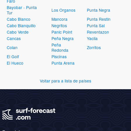
Faro
Bayobar - Punta
Los Organos
Punta Negra
Tur
Cabo Blanco
Mancora
Punta Restin
Cabo Blanquillo
Negritos
Punta Sal
Cabo Verde
Panic Point
Reventazon
Cancas
Peña Negra
Yacila
Peña
Colan
Zorritos
Redonda
El Golf
Piscinas
El Hueco
Punta Arena
Voltar para a lista de países