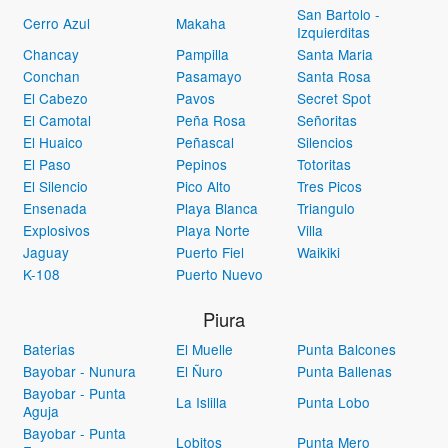
San Bartolo -
Cerro Azul
Makaha
Izquierditas
Chancay
Pampilla
Santa Maria
Conchan
Pasamayo
Santa Rosa
El Cabezo
Pavos
Secret Spot
El Camotal
Peña Rosa
Señoritas
El Huaico
Peñascal
Silencios
El Paso
Pepinos
Totoritas
El Silencio
Pico Alto
Tres Picos
Ensenada
Playa Blanca
Triangulo
Explosivos
Playa Norte
Villa
Jaguay
Puerto Fiel
Waikiki
K-108
Puerto Nuevo
Piura
Baterias
El Muelle
Punta Balcones
Bayobar - Nunura
El Ñuro
Punta Ballenas
Bayobar - Punta
La Islilla
Punta Lobo
Aguja
Bayobar - Punta
Lobitos
Punta Mero