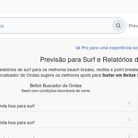
Prev
Vá Pro para uma experiência s
Previsão para Surf e Relatórios 
elatórios de surf para os melhores beach breaks, recifes e point brea
ocalizador de Ondas sugere os melhores spots para
t
Surfar em Belize
Belize Buscador da Ondas
Swell com condições favoráveis de vento
0
da boa para surf
0
da boa para surf
0