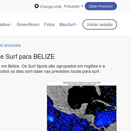
Obter Premium
Change units
isões
GreenRoom
Fotos
Meu
Surf
Iniciar sessão
em anúncios
de Surf para BELIZE
ks em Belize. Os Surf Spots são agrupados em regiões e a
odos os dias com base nas previsões locais para surf.