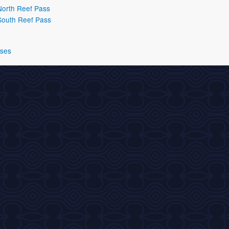
orth Reef Pass
South Reef Pass
íses